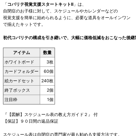
「
コバリテ視覚支援スタートキットII
」は、
自閉症のお子様に対して、スケジュールやカレンダーなどの
視覚支援を簡単に始められるように、必要な道具をオールインワン
で揃えたキットです。
初代コバリテの構成を引き継いで、大幅に価格低減をおこなった後継
アイテム
数量
ホワイトボード
3枚
カードフォルダー
60個
絵カードセット
240枚
終了ボックス
2個
注目枠
1個
『【図解】スケジュール表の教え方ガイド２』 付
【保証】９０日間の返品保証
スケジュール表は自閉症の専門家が最も勧める支援方法です。