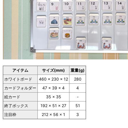
アイテム
サイズ(mm)
重量(g)
ホワイトボード
460 x 230 x 12
280
カードフォルダー
47 x 39 x 4
4
絵カード
35 x 35
-
終了ボックス
192 x 51 x 27
51
注目枠
212 x 56 x 1
3