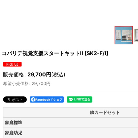
コバリテ視覚支援スタートキットII
[
SK2-F/I
]
販売価格
:
29,700
円
(税込)
希望小売価格
:
29,700
円
Facebookでシェア
絵カードセット
家庭標準
家庭幼児