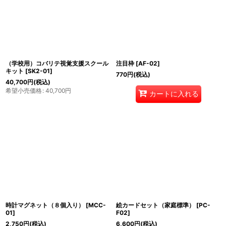
（学校用）コバリテ視覚支援スクール
注目枠
[
AF-02
]
キット
[
SK2-01
]
770
円
(税込)
40,700
円
(税込)
希望小売価格
:
40,700
円
カートに入れる
時計マグネット（８個入り）
[
MCC-
絵カードセット（家庭標準）
[
PC-
01
]
F02
]
2,750
円
(税込)
6,600
円
(税込)