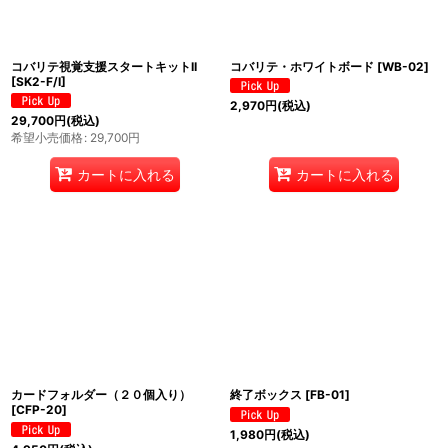
コバリテ視覚支援スタートキットII
コバリテ・ホワイトボード
[
WB-02
]
[
SK2-F/I
]
2,970
円
(税込)
29,700
円
(税込)
希望小売価格
:
29,700
円
カートに入れる
カートに入れる
カードフォルダー（２０個入り）
終了ボックス
[
FB-01
]
[
CFP-20
]
1,980
円
(税込)