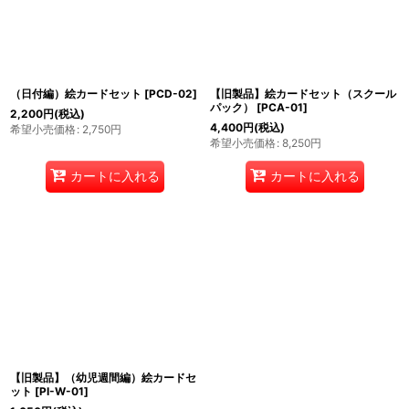
（日付編）絵カードセット
[
PCD-02
]
【旧製品】絵カードセット（スクール
パック）
[
PCA-01
]
2,200
円
(税込)
4,400
円
(税込)
希望小売価格
:
2,750
円
希望小売価格
:
8,250
円
カートに入れる
カートに入れる
【旧製品】（幼児週間編）絵カードセ
ット
[
PI-W-01
]