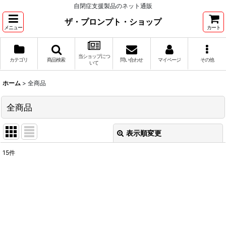
自閉症支援製品のネット通販
ザ・プロンプト・ショップ
メニュー
カート
当ショップにつ
カテゴリ
商品検索
問い合わせ
マイページ
その他
いて
ホーム
>
全商品
全商品
表示順変更
閉じる
15
件
表示数
:
並び順
:
絞り込む